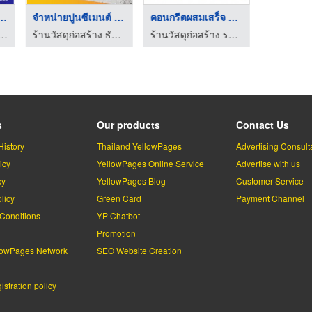
ปูนอินทรี ลาด ...
จำหน่ายปูนซีเมนต์ ปท ...
คอนกรีตผสมเสร็จ ลาดพ ...
ดุก่อสร้างลาดกระบัง เจริญชัยค้าวัสดุ
ร้านวัสดุก่อสร้าง ธัญบุรี ปทุมธานี - Center Home
ร้านวัสดุก่อสร้าง ราคาถูก
s
Our products
Contact Us
History
Thailand YellowPages
Advertising Consult
icy
YellowPages Online Service
Advertise with us
cy
YellowPages Blog
Customer Service
licy
Green Card
Payment Channel
Conditions
YP Chatbot
l
Promotion
lowPages Network
SEO Website Creation
stration policy