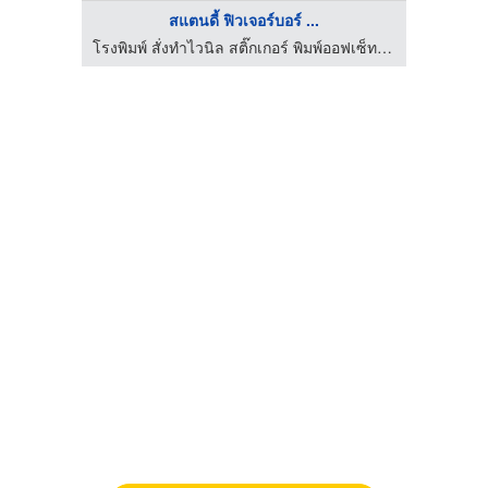
สแตนดี้ ฟิวเจอร์บอร์ ...
โรงพิมพ์ สั่งทำไวนิล สติ๊กเกอร์ พิมพ์ออฟเซ็ท ดิจิตอลพริ้นติ้ง - นรภัทร พริ้นติ้ง แอนด์ ซัพพลายส์