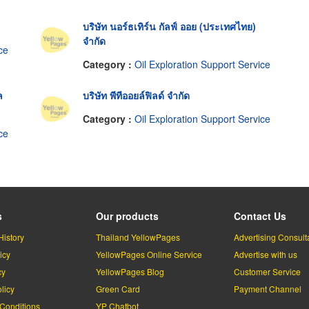
บริษัท นอร์ธเทิร์น กัลฟ์ ออย (ประเทศไทย)
จำกัด
ce
Category :
Oil Exploration Support Service
ล
บริษัท พีทีออยล์ฟิลด์ จำกัด
Category :
Oil Exploration Support Service
ce
s
Our products
Contact Us
History
Thailand YellowPages
Advertising Consult
icy
YellowPages Online Service
Advertise with us
cy
YellowPages Blog
Customer Service
licy
Green Card
Payment Channel
Conditions
YP Chatbot