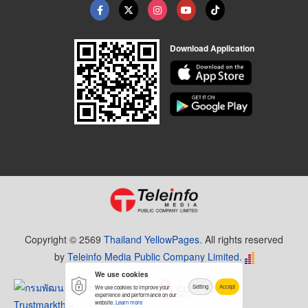
Download Application
Copyright © 2569
Thailand YellowPages.
All rights reserved
by
Teleinfo Media Public Company Limited.
We use cookies
Setting
Accept
We use cookies to improve your
experience and performance on our
website.
Learn more