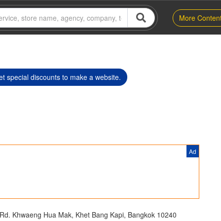
More Conten
t special discounts to make a website.
Ad
Rd. Khwaeng Hua Mak, Khet Bang Kapi, Bangkok 10240