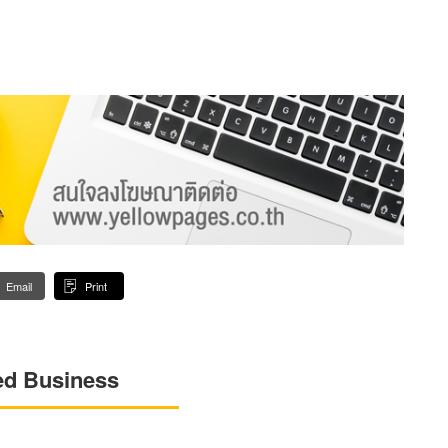
Email
Print
ed Business