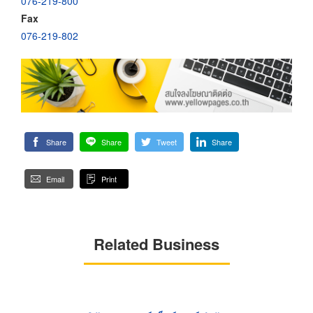
076-219-800
Fax
076-219-802
Share
Share
Tweet
Share
Email
Print
Related Business