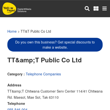
Skip
to
main
content
Home
> TT&T Public Co Ltd
Do you own this business? Get special discounts to
make a website.
TT&amp;T Public Co Ltd
Category :
Telephone Companies
Address
TT&amp;T Chitwana Customer Serv Center 114/41 Chitwana
Rd. Maesot, Mae Sot, Tak 63110
Telephone
055-546-004