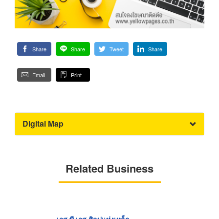
Share
Share
Tweet
Share
Email
Print
Digital Map
Related Business