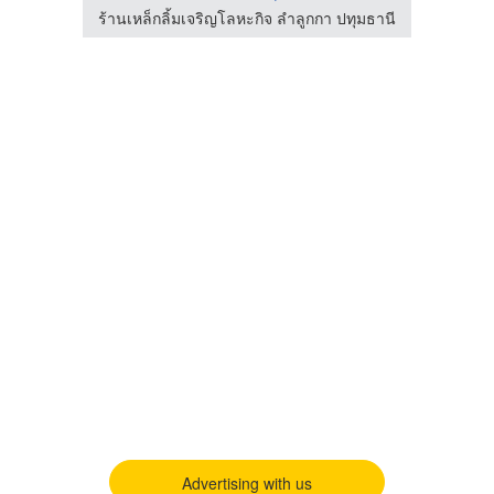
ทุมธานี
ร้านเหล็กลิ้มเจริญโลหะกิจ ลำลูกกา ปทุมธานี
ร้านข
Advertising with us