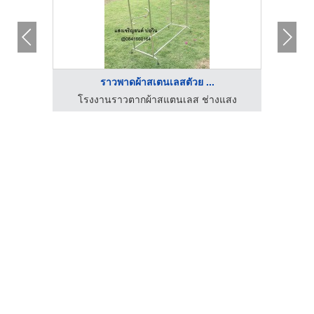
ราวพาดผ้าสเตนเลสตัวย ...
แสง
โรงงานราวตากผ้าสแตนเลส ช่างแสง
โร