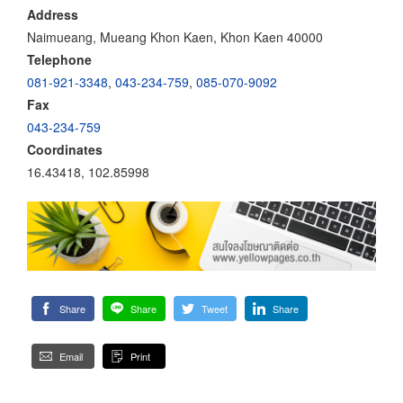
Address
Naimueang, Mueang Khon Kaen, Khon Kaen 40000
Telephone
081-921-3348
,
043-234-759
,
085-070-9092
Fax
043-234-759
Coordinates
16.43418, 102.85998
Share
Share
Tweet
Share
Email
Print