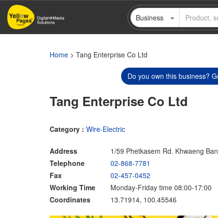
Skip
Business
to
main
content
Home
> Tang Enterprise Co Ltd
Do you own this business? Ge
Tang Enterprise Co Ltd
Category :
Wire-Electric
Address
1/59 Phetkasem Rd. Khwaeng Ban
Telephone
02-868-7781
Fax
02-457-0452
Working Time
Monday-Friday time 08:00-17:00
Coordinates
13.71914, 100.45546