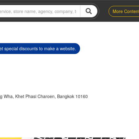
More Conten
t special discounts to make a website.
g Wha, Khet Phasi Charoen, Bangkok 10160