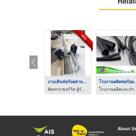
Relat
HOT
สายไฟ BCC
งานเดินท่อร้อยสายไฟฟ ...
ขายส่งอุปกรณ์ไฟฟ้าแรงสูง-แรงต่ำ เอ็น.พี.ที.อิเล็กทริค ซัพพลาย
คัดสรรเซอร์วิส ผู้รับเหมาระบบไฟฟ้าและเครื่องจักรโรงงาน
About U