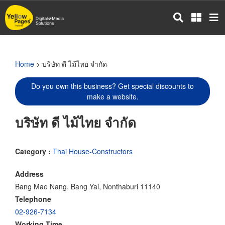
Skip
to
main
content
Home
> บริษัท ดี ไม้ไทย จำกัด
Do you own this business? Get special discounts to
make a website.
บริษัท ดี ไม้ไทย จำกัด
Category :
Thai House-Constructors
Address
Bang Mae Nang, Bang Yai, Nonthaburi 11140
Telephone
02-926-7134
Working Time