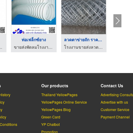
ท่อเฟล็กซ์ยาง
ลวดตาข่ายถัก ราคาพิเ ...
PET 
าน ขายส่งหน้ากากแอร์
ขายส่งพัดลมโรงงาน ขายส่งหน้ากากแอร์
โรงงานขายส่งลวดตาข่าย ลวดสแตนเลส ราคาพิเศษ
s
Our products
Contact Us
History
Thailand YellowPages
Advertising Consult
icy
YellowPages Online Service
Advertise with us
cy
YellowPages Blog
Customer Service
licy
Green Card
Payment Channel
Conditions
YP Chatbot
l
Promotion