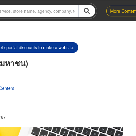
More Conten
t special discounts to make a website.
ด (มหาชน)
 Centers
767