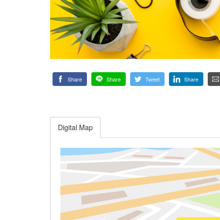
Share
Share
Tweet
Share
Digital Map