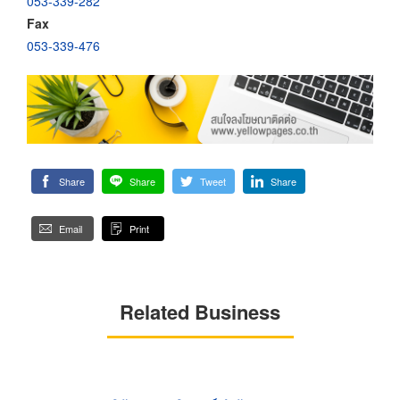
053-339-282
Fax
053-339-476
Share
Share
Tweet
Share
Email
Print
Related Business