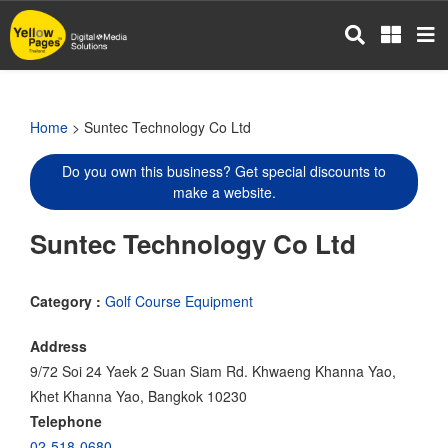
Skip
to
main
content
Home
> Suntec Technology Co Ltd
Do you own this business? Get special discounts to
make a website.
Suntec Technology Co Ltd
Category :
Golf Course Equipment
Address
9/72 Soi 24 Yaek 2 Suan Siam Rd. Khwaeng Khanna Yao,
Khet Khanna Yao, Bangkok 10230
Telephone
02-518-0680