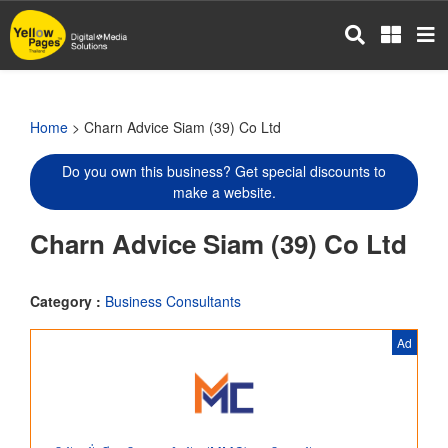
Skip
to
main
content
Home
> Charn Advice Siam (39) Co Ltd
Do you own this business? Get special discounts to
make a website.
Charn Advice Siam (39) Co Ltd
Category :
Business Consultants
Ad