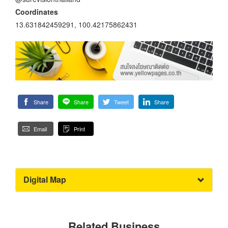
Coordinates
13.631842459291, 100.42175862431
Share
Share
Tweet
Share
Email
Print
Digital Map
Related Business