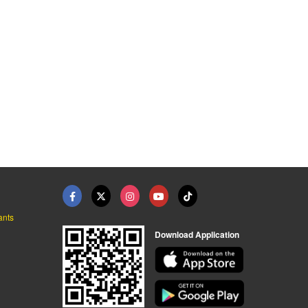
ants
Download Application