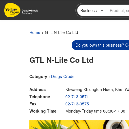
Skip
Business
to
main
content
Home
> GTL N-Life Co Ltd
Do you own this business? Ge
GTL N-Life Co Ltd
Category :
Drugs-Crude
Address
Khwaeng Khlongton Nuea, Khet W
Telephone
02-713-0571
Fax
02-713-0575
Working Time
Monday-Friday time 08:30-17:30