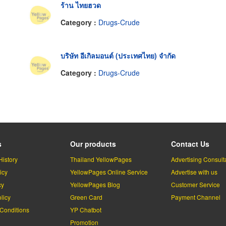
ร้าน ไทยฮวด
Category :
Drugs-Crude
บริษัท อีเกิลมอนต์ (ประเทศไทย) จำกัด
Category :
Drugs-Crude
s
Our products
Contact Us
History
Thailand YellowPages
Advertising Consult
icy
YellowPages Online Service
Advertise with us
cy
YellowPages Blog
Customer Service
licy
Green Card
Payment Channel
Conditions
YP Chatbot
l
Promotion