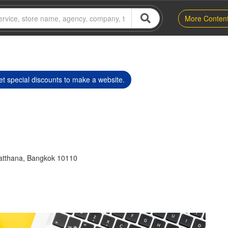
More Conten
t special discounts to make a website.
atthana, Bangkok 10110