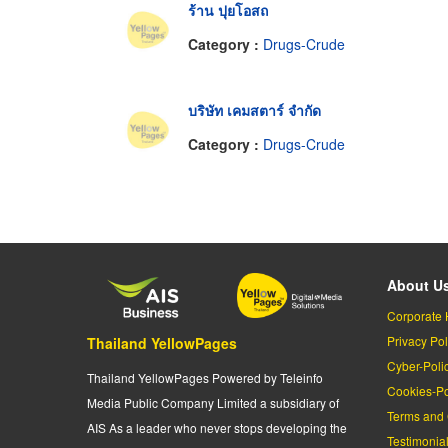
ร้าน ปุยโอสถ
Category :
Drugs-Crude
บริษัท เคมสตาร์ จำกัด
Category :
Drugs-Crude
About U
Corporate 
Privacy Pol
Thailand YellowPages
Cyber-Poli
Thailand YellowPages Powered by Teleinfo
Cookies-Po
Media Public Company Limited a subsidiary of
Terms and 
AIS As a leader who never stops developing the
Testimonia