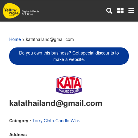
Skip
to
main
content
Home
> katathailand@gmail.com
Do you own this business? Get special discounts to
make a website.
katathailand@gmail.com
Category :
Terry Cloth-Candle Wick
Address