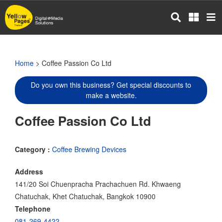
Skip
to
main
content
Home
> Coffee Passion Co Ltd
Do you own this business? Get special discounts to
make a website.
Coffee Passion Co Ltd
Category :
Coffee Brewing Devices
Address
141/20 Soi Chuenpracha Prachachuen Rd. Khwaeng
Chatuchak, Khet Chatuchak, Bangkok 10900
Telephone
081-269-4422