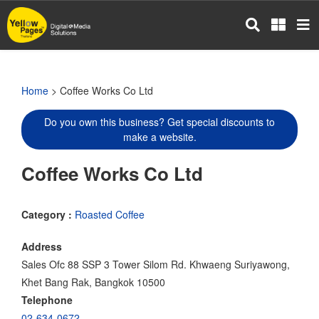
Skip
to
main
content
Home
> Coffee Works Co Ltd
Do you own this business? Get special discounts to
make a website.
Coffee Works Co Ltd
Category :
Roasted Coffee
Address
Sales Ofc 88 SSP 3 Tower Silom Rd. Khwaeng Suriyawong,
Khet Bang Rak, Bangkok 10500
Telephone
02-634-0672