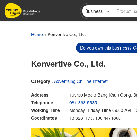
Skip
Business
to
main
content
Home
> Konvertive Co., Ltd.
Do you own this business? Ge
Konvertive Co., Ltd.
Category :
Advertising On The Internet
Address
199/30 Moo 3 Bang Khun Gong, Ba
Telephone
081-893-5535
Working Time
Monday- Friday Time 09.00 AM – 
Coordinates
13.8231173, 100.4471866