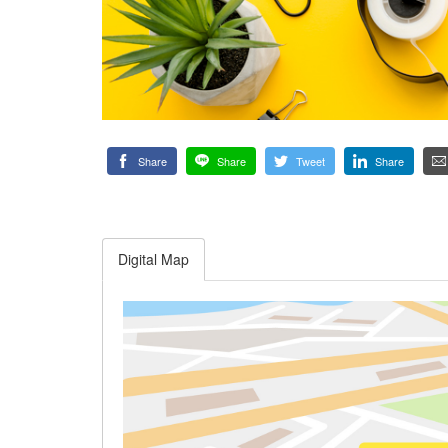
Share
Share
Tweet
Share
Digital Map