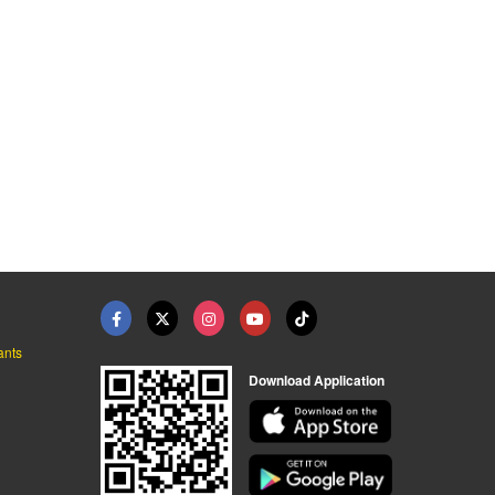
Basic
ซิตี้ เยลโล่เพจเจส
Builder
Social Amaze By AD Venture
บริษัท เทเลอินโฟ มีเดีย จำกัด (มหาชน)
บริ
ants
Download Application