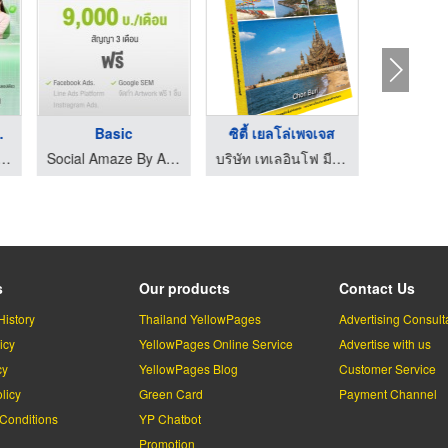
e E-mail
Factory Supply Guide
นามบัตร Green Card E ...
บริษัท เทเลอินโฟ มีเดีย จำกัด(มหาชน)
บริษัท เทเลอินโฟ มีเดีย จำกัด(มหาชน)
รับทำเว็บไซต์ SEO การตลาดออนไลน์
s
Our products
Contact Us
History
Thailand YellowPages
Advertising Consult
icy
YellowPages Online Service
Advertise with us
cy
YellowPages Blog
Customer Service
licy
Green Card
Payment Channel
Conditions
YP Chatbot
l
Promotion