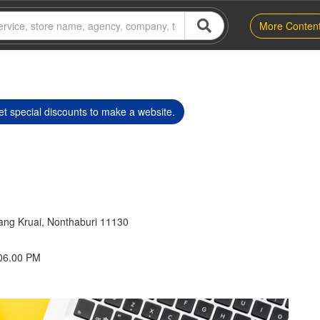
More Conten
t special discounts to make a website.
ng Kruai, Nonthaburi 11130
06.00 PM