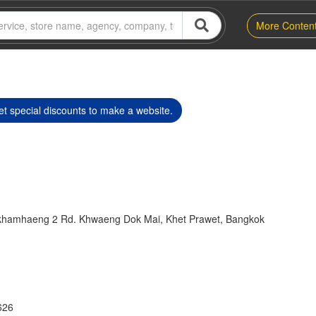
More Conten
t special discounts to make a website.
khamhaeng 2 Rd. Khwaeng Dok Mai, Khet Prawet, Bangkok
626