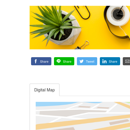
Share
Share
Tweet
Share
Digital Map