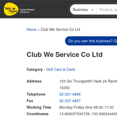
Skip
Business
to
main
content
Home
> Club We Service Co Ltd
Do you own this business? Ge
Club We Service Co Ltd
Category :
Golf Cars & Carts
Address
153 Soi Thungsetthi Yaek 24 Ram
10250
Telephone
02-337-4896
Fax
02-337-4897
Working Time
Monday-Friday time 08:30-17:30
Coordinates
13.669037534729, 100.69024443