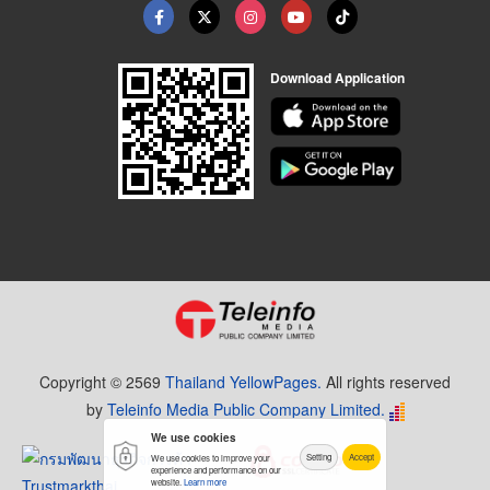
Download Application
Copyright © 2569
Thailand YellowPages.
All rights reserved
by
Teleinfo Media Public Company Limited.
We use cookies
Setting
Accept
We use cookies to improve your
experience and performance on our
website.
Learn more