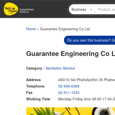
Skip
Business
to
main
content
Home
> Guarantee Engineering Co Ltd
Do you own this business? Ge
Guarantee Engineering Co 
Category :
Sanitation-Service
Address
450/10 Soi Phaholyothin 35 Phah
Telephone
02-939-6369
Fax
02-511-1033
Working Time
Monday-Friday time 08:30-17:30,S