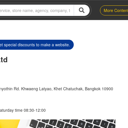
More Conten
t special discounts to make a website.
Ltd
onyothin Rd. Khwaeng Latyao, Khet Chatuchak, Bangkok 10900
aturday time 08:30-12:00