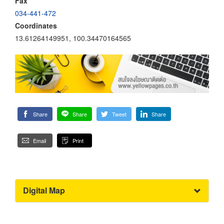
Fax
034-441-472
Coordinates
13.61264149951, 100.34470164565
Share
Share
Tweet
Share
Email
Print
Digital Map