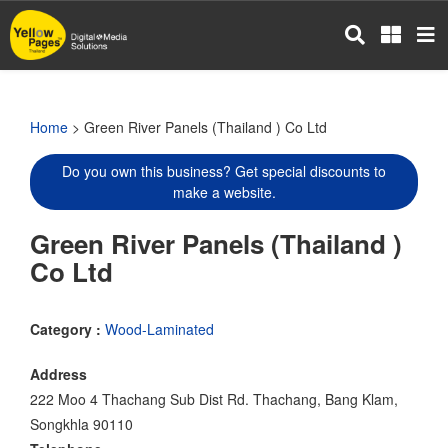
Skip
to
main
content
Home
> Green River Panels (Thailand ) Co Ltd
Do you own this business? Get special discounts to
make a website.
Green River Panels (Thailand )
Co Ltd
Category :
Wood-Laminated
Address
222 Moo 4 Thachang Sub Dist Rd. Thachang, Bang Klam,
Songkhla 90110