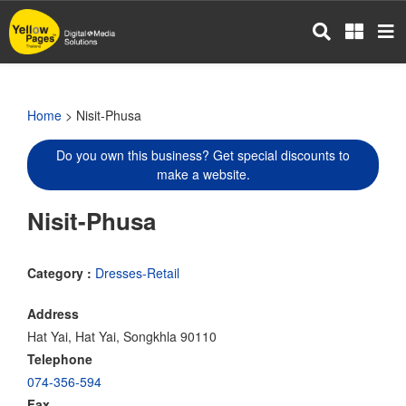
Skip
to
main
content
Home
> Nisit-Phusa
Do you own this business? Get special discounts to
make a website.
Nisit-Phusa
Category :
Dresses-Retail
Address
Hat Yai, Hat Yai, Songkhla 90110
Telephone
074-356-594
Fax