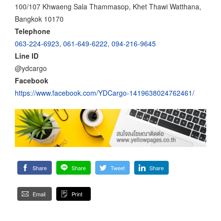
100/107 Khwaeng Sala Thammasop, Khet Thawi Watthana,
Bangkok 10170
Telephone
063-224-6923
,
061-649-6222
,
094-216-9645
Line ID
@ydcargo
Facebook
https://www.facebook.com/YDCargo-1419638024762461/
Share
Share
Tweet
Share
Email
Print