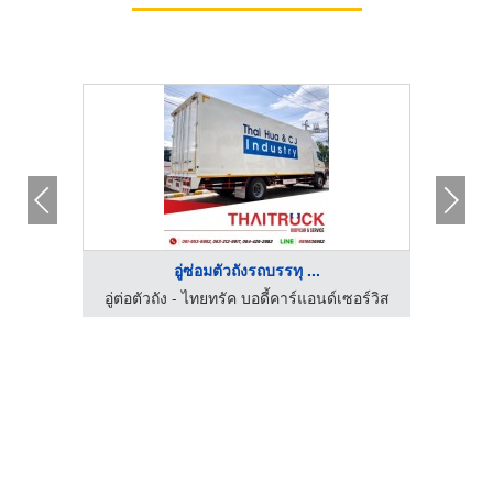
อู่ซ่อมตัวถังรถบรรทุ ...
เช่ารถเครนระยอง - เอสเอ็ม อีควิปเม้นท์ แอนด์ ซัพพลาย
อู่ต่อตัวถัง - ไทยทรัค บอดี้คาร์แอนด์เซอร์วิส
รถเครน