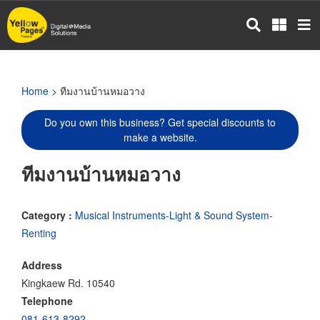
Skip
to
main
content
Home
> ทีมงานบ้านหมอวาง
Do you own this business? Get special discounts to
make a website.
ทีมงานบ้านหมอวาง
Category :
Musical Instruments-Light & Sound System-
Renting
Address
Kingkaew Rd. 10540
Telephone
081-613-8292