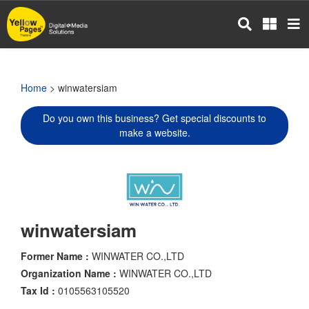
Skip
to
main
content
Home
> winwatersiam
Do you own this business? Get special discounts to
make a website.
winwatersiam
Former Name :
WINWATER CO.,LTD
Organization Name :
WINWATER CO.,LTD
Tax Id :
0105563105520