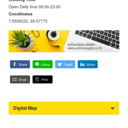
Open Daily time 08:00-23:00
Coordinates
7.5559222, 99.57775
Share
Share
Tweet
Share
Email
Print
Digital Map