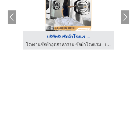
บริษัทรับซักผ้าโรงแร ...
รับซักอบรีดธุรกิจอุตสาหกรรม - มิสเตอร์เควิน ลอนดรี้
โรงงานซักผ้าอุตสาหกรรม ซักผ้าโรงแรม - เจ.เอส.ลอนดรี้