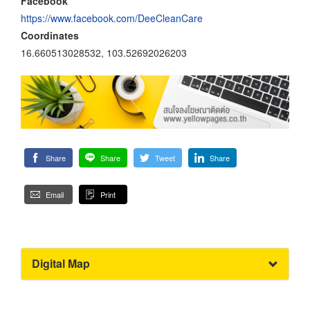
Facebook
https://www.facebook.com/DeeCleanCare
Coordinates
16.660513028532, 103.52692026203
Share
Share
Tweet
Share
Email
Print
Digital Map