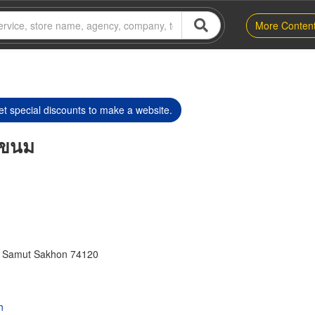
More Conten
t special discounts to make a website.
ส์ขนม
, Samut Sakhon 74120
h