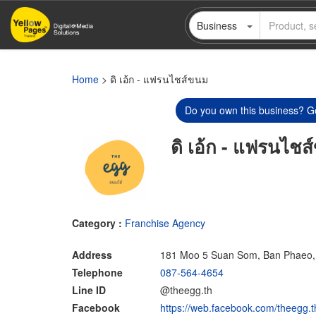
Skip
Business
to
main
content
Home
> ดิ เอ้ก - แฟรนไชส์ขนม
Do you own this business? Ge
ดิ เอ้ก - แฟรนไช
Category :
Franchise Agency
Address
181 Moo 5 Suan Som, Ban Phaeo
Telephone
087-564-4654
Line ID
@theegg.th
Facebook
https://web.facebook.com/theegg.t