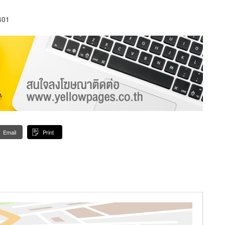
401
Email
Print