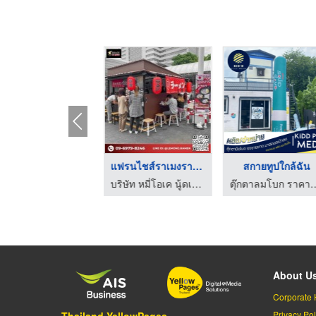
แฟรนไชส์ร้านอาหารญี่ ...
แฟรนไชส์ราเมงราคาถูก
สกายทูปใกล้ฉัน
บริษัท หมี่โอเค นู้ดเดิ้ล จำกัด
บริษัท หมี่โอเค นู้ดเดิ้ล จำกัด
ตุ๊กตาลมโบก ราคาถูก - 
About U
Corporate 
Privacy Pol