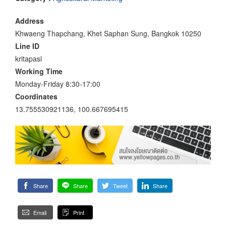
Address
Khwaeng Thapchang, Khet Saphan Sung, Bangkok 10250
Line ID
kritapasl
Working Time
Monday-Friday 8:30-17:00
Coordinates
13.755530921136, 100.667695415
Share
Share
Tweet
Share
Email
Print