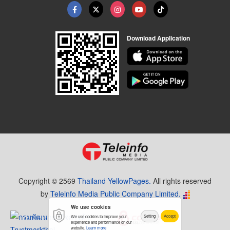
Download Application
Copyright © 2569
Thailand YellowPages.
All rights reserved
by
Teleinfo Media Public Company Limited.
We use cookies
Setting
Accept
We use cookies to improve your
experience and performance on our
website.
Learn more