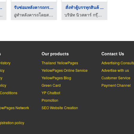
คาตูทึบ สม ...
รับซ่อมหลังคารถกระบะ ...
สั่งทำตู้บรรทุกสินค้ ...
ร รถขนส่ง รถกระบะ - สมคิดการเบาะ
อู่ทำหลังคารถโดยสาร รถขนส่ง รถกระบะ - สมคิดการเบาะ
บริษัท นิวสตาร์ กรุ๊ป จำกัด
s
Our products
Contact Us
History
Thailand YellowPages
Advertising Consult
icy
YellowPages Online Service
Advertise with us
cy
YellowPages Blog
Customer Service
licy
Green Card
Payment Channel
Conditions
YP Chatbot
l
Promotion
lowPages Network
SEO Website Creation
stration policy