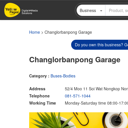
Skip
Business
to
main
content
Home
> Changlorbanpong Garage
Do you own this business? Ge
Changlorbanpong Garage
Category :
Buses-Bodies
Address
52/4 Moo 11 Soi Wat Nongkop Non
Telephone
081-571-1044
Working Time
Monday-Saturday time 08:00-17:0