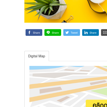
Share
Share
Tweet
Share
Digital Map