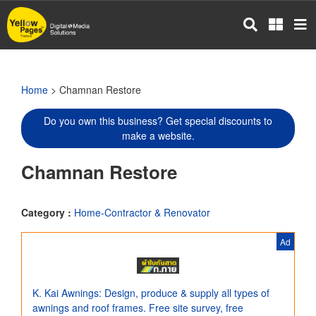
Skip
to
main
content
Home
> Chamnan Restore
Do you own this business? Get special discounts to
make a website.
Chamnan Restore
Category :
Home-Contractor & Renovator
Ad
K. Kai Awnings: Design, produce & supply all types of
awnings and roof frames. Free site survey, free