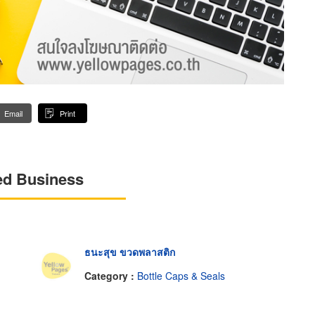
Email
Print
ed Business
ธนะสุข ขวดพลาสติก
Category :
Bottle Caps & Seals