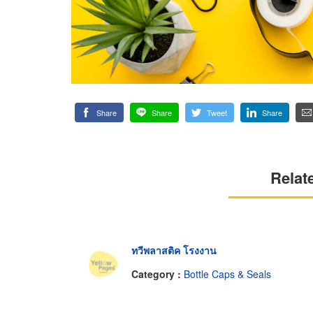
Share
Share
Tweet
Share
Relat
ทวีพลาสติค โรงงาน
Category :
Bottle Caps & Seals