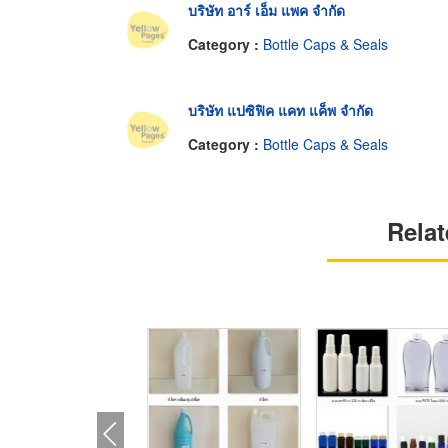
บริษัท อาร์ เอ็ม แพค จำกัด
Category :
Bottle Caps & Seals
บริษัท แปซิฟิค แคท แค็พ จำกัด
Category :
Bottle Caps & Seals
Relat