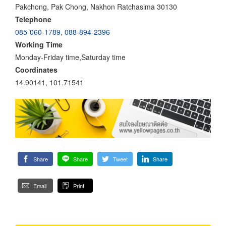
Pakchong, Pak Chong, Nakhon Ratchasima 30130
Telephone
085-060-1789
,
088-894-2396
Working Time
Monday-Friday time,Saturday time
Coordinates
14.90141, 101.71541
Share
Share
Tweet
Share
Email
Print