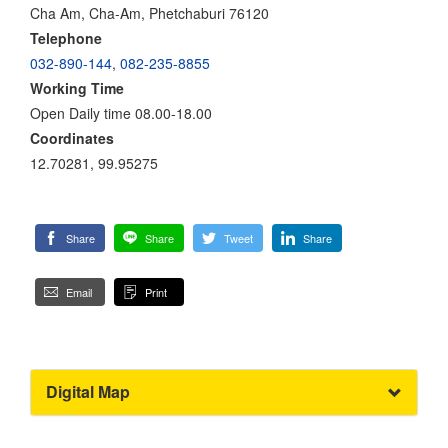
Cha Am, Cha-Am, Phetchaburi 76120
Telephone
032-890-144
,
082-235-8855
Working Time
Open Daily time 08.00-18.00
Coordinates
12.70281, 99.95275
Share
Share
Tweet
Share
Email
Print
Digital Map