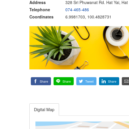
Address
328 Sri Phuwanat Rd. Hat Yai, Hat
Telephone
074-465-486
Coordinates
6.9981703, 100.4828731
Share
Share
Tweet
Share
Digital Map