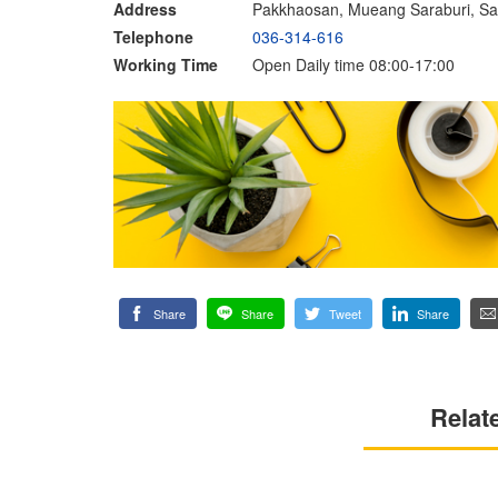
Address
Pakkhaosan, Mueang Saraburi, Sa
Telephone
036-314-616
Working Time
Open Daily time 08:00-17:00
Share
Share
Tweet
Share
Relat