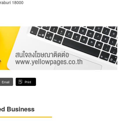
raburi 18000
Email
Print
ed Business