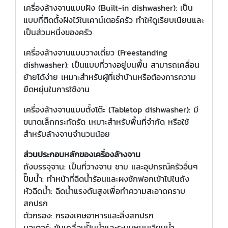
เครื่องล้างจานแบบฝัง (Built-in dishwasher): เป็น
แบบที่ติดตั้งฝังไว้ในเคาน์เตอร์ครัว ทำให้ดูเรียบเนียนและ
เป็นส่วนหนึ่งของครัว
เครื่องล้างจานแบบวางเดี่ยว (Freestanding
dishwasher): เป็นแบบที่วางอยู่บนพื้น สามารถเคลื่อน
ย้ายได้ง่าย เหมาะสำหรับผู้ที่เช่าบ้านหรือต้องการความ
ยืดหยุ่นในการใช้งาน
เครื่องล้างจานแบบตั้งโต๊ะ (Tabletop dishwasher): มี
ขนาดเล็กกระทัดรัด เหมาะสำหรับพื้นที่จำกัด หรือใช้
สำหรับล้างจานจำนวนน้อย
ส่วนประกอบหลักของเครื่องล้างจาน
ถังบรรจุจาน: เป็นที่วางจาน ชาม และอุปกรณ์ครัวอื่นๆ
ปั๊มน้ำ: ทำหน้าที่ฉีดน้ำร้อนและผงซักฟอกเข้าไปในถัง
หัวฉีดน้ำ: ฉีดน้ำแรงดันสูงเพื่อทำความสะอาดคราบ
สกปรก
ตัวกรอง: กรองเศษอาหารและสิ่งสกปรก
มอเตอร์: ขับเคลื่อนปั๊มน้ำและระบบหมุนเวียนน้ำ