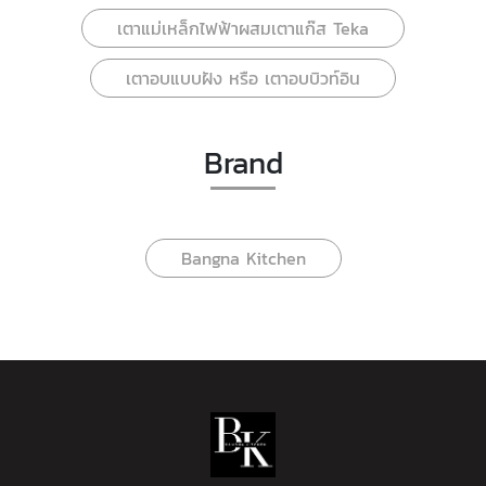
เตาแม่เหล็กไฟฟ้าผสมเตาแก๊ส Teka
เตาอบแบบฝัง หรือ เตาอบบิวท์อิน
Brand
Bangna Kitchen