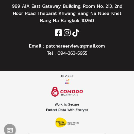
989 AIA East Gateway Building, Room No. 213, 2nd
Floor Road Theparat Khwang Bang Na Nuea Khet
Bang Na Bangkok 10260
Email :
patchareerview@gmail.com
Tel :
094-363-5955
© 2569
Work is Secure
Protect Data With Encrypt