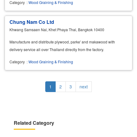
Category
:
Wood Graining & Finishing
Chung Nam Co Ltd
Khwang Samsaen Nai, Khet Phaya Thai, Bangkok 10400
Manufacture and distribute plywood, parke' and makawood with
delivery service all over Thailand directly from the factory.
Category
:
Wood Graining & Finishing
Pagination
Current
1
Page
2
Page
3
Next
next
page
page
Related Category