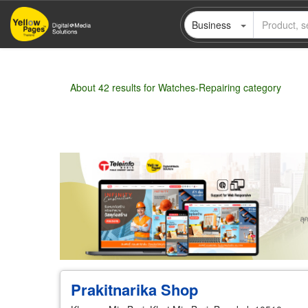
Skip
Business
to
main
content
About 42 results for Watches-Repairing category
Wholesale
Retail
Manufacturer
Deal
Prakitnarika Shop