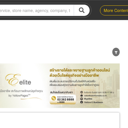
More Conten
er
Exporter/Importer
Service Business