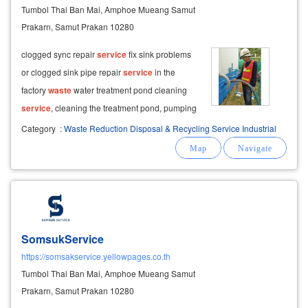
Tumbol Thai Ban Mai, Amphoe Mueang Samut
Prakarn, Samut Prakan 10280
clogged sync repair
service
fix sink problems
or clogged sink pipe repair
service
in the
factory
waste
water treatment pond cleaning
service
, cleaning the treatment pond, pumping
waste
water and cleaning the factory
waste
Category
:
Waste Reduction Disposal & Recycling Service Industrial
water treatment pond
service
for cleaning
grease traps, mud pits, mud pits
SomsukService
https://somsakservice.yellowpages.co.th
Tumbol Thai Ban Mai, Amphoe Mueang Samut
Prakarn, Samut Prakan 10280