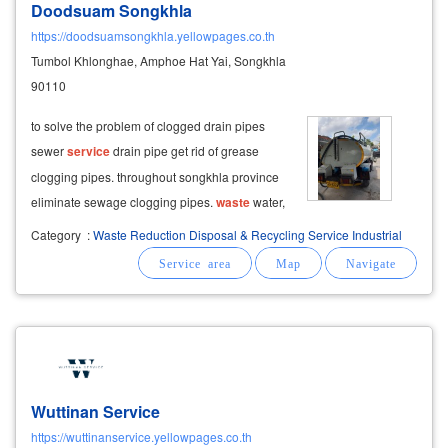
Doodsuam Songkhla
https://doodsuamsongkhla.yellowpages.co.th
Tumbol Khlonghae, Amphoe Hat Yai, Songkhla
90110
to solve the problem of clogged drain pipes
sewer
service
drain pipe get rid of grease
clogging pipes. throughout songkhla province
eliminate sewage clogging pipes.
waste
water,
waste
water flows smoothly, no clogging, easy
Category
:
Waste Reduction Disposal & Recycling Service Industrial
to call and come quickly. really know that it's a
quick
service
job. at a fair
Wuttinan Service
https://wuttinanservice.yellowpages.co.th