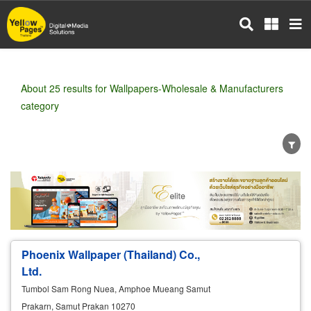
Skip
to
main
content
About 25 results for Wallpapers-Wholesale & Manufacturers
category
Wholesale
Retail
Manufacturer
Dealer
Exporter/Importer
Service Business
Phoenix Wallpaper (Thailand) Co.,
Ltd.
Tumbol Sam Rong Nuea, Amphoe Mueang Samut
Prakarn, Samut Prakan 10270