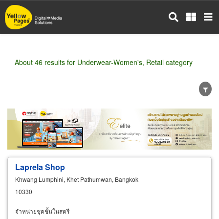
Skip
to
main
content
About 46 results for Underwear-Women's, Retail category
Wholesale
Retail
Manufacturer
Dealer
Exporter/Importer
Service Business
Laprela Shop
Khwang Lumphini, Khet Pathumwan, Bangkok
10330
จำหน่ายชุดชั้นในสตรี